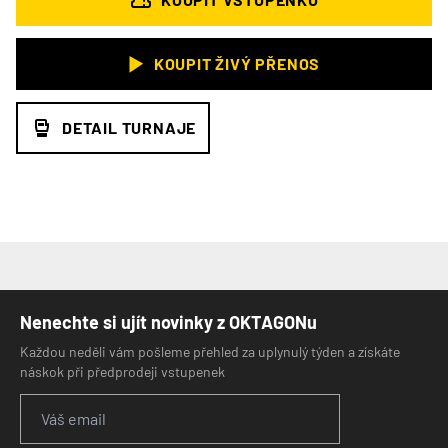
KOUPIT ŽIVÝ PŘENOS
DETAIL TURNAJE
Nenechte si ujít novinky z OKTAGONu
Každou neděli vám pošleme přehled za uplynulý týden a získáte
náskok při předprodeji vstupenek