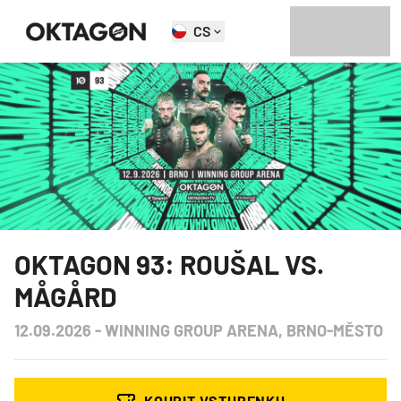
CS
OKTAGON 93: ROUŠAL VS.
MÅGÅRD
12.09.2026
-
WINNING GROUP ARENA, BRNO-MĚSTO
KOUPIT VSTUPENKU