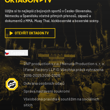
Užijte si to nejlepší z bojových sportů v Česko-Slovensku,
Německu a Španělsku včetně přímých přenosů, zápasů a
dokumentů z MMA, Muay Thai, kickboxerské a boxerské scény.
OTEVŘÍT OKTAGON.TV
Čeština
2NP production s.r.o.
|
Neruda Production s. r. o.
| Fame Factory LLP © Všechna práva vyhrazena
2016-2025
2016-
2026
Ochrana osobních údajů
Správa nastavení soukromí
Všeobecná pravidla k soutěžím na sociálních
sítích