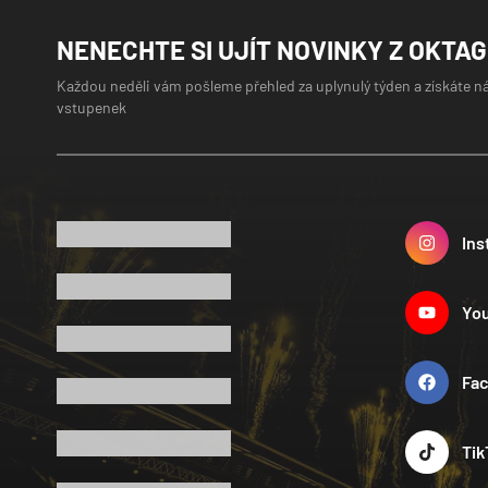
NENECHTE SI UJÍT NOVINKY Z OKTA
Každou neděli vám pošleme přehled za uplynulý týden a získáte n
vstupenek
Ins
Yo
Fa
Tik