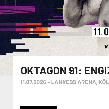
OKTAGON 91: ENGI
11.07.2026
-
LANXESS ARENA, KÖ