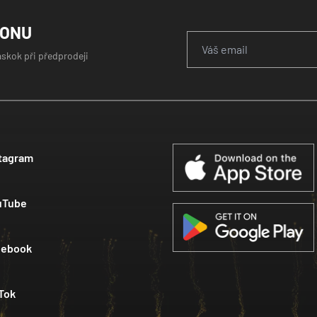
GONU
áskok při předprodeji
tagram
uTube
cebook
Tok