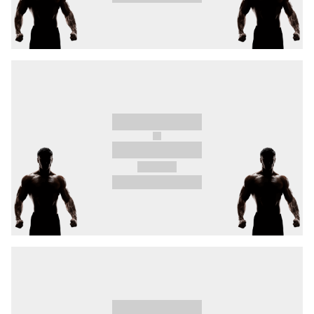
Už 6. 6. otrasieme Bratislavou! Buď pri tom a
zaži OKTAGON 89 v Tipos aréne - Zimný štadión
Ondreja Nepelu naživo. Lístky práve v predaji.