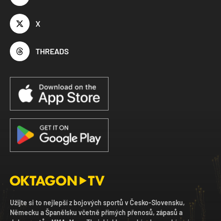
X
THREADS
Užijte si to nejlepší z bojových sportů v Česko-Slovensku,
Německu a Španělsku včetně přímých přenosů, zápasů a