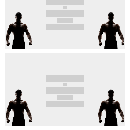
Vyhrotené česko-slovenské derby a bitka
štýlov, ktorá začala veľmi ostrou výzvou.
„Kat
Nemcov“ Bartl
s 11 KO v 1. kole
Wittnerovi
odkázal, že mu ukončí kariéru! Elitný slovenský
zemiar s 8 submisiami v 1. kole má však iné
plány – zavrieť ústa všetkým pochybovačom, a
hlavne Bartlovi.
Súboj nekompromisných tvrďákov a rivalov z
OKTAGON Výzvy 2, ktorý sľubuje absolútnu
štípanú – slovenský diviak
Úškrt
vs. najdrsnejší
český veterinár
Raška
.
Veterán organizácie s 21 zápasmi v OKTAGONe
„Bomby“ Ryšavý
po ukončení Ilbaya dvíha
hodenú rukavicu a prijíma výzvu rakúskeho
prospektu
Schordjeho
, ktorý mu ide už dlhší čas
po krku.