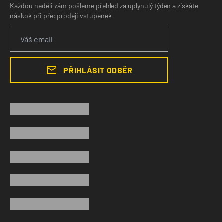
Každou neděli vám pošleme přehled za uplynulý týden a získáte
náskok při předprodeji vstupenek
PŘIHLÁSIT ODBĚR