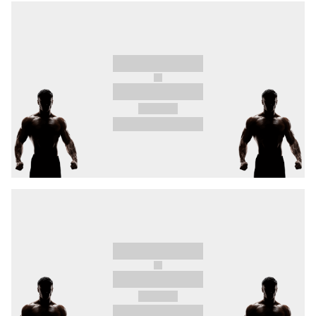
Svetový šampión WKU, európsky champ WMC a
finalista Undergroundu
Marco Novák
ide na
domácej pôde brániť slovenskú hrdosť proti
šampiónovi 2 belgických organizácií
De
Paepeovi
so skalpmi Ryšavého a Paulusa.
Nebude chýbať ani obľúbená #1 mušej váhy
Smolková
.
A dôjde aj na očakávaný zápas známych
osobností v rámci projektu Celebrity Series.
Známy slovenský DJ a producent
Yaksha
vs.
Bachelor
Rasťo Zvara
z reality show Ruža pre
nevestu. Obaja so skúsenosťami s bojovými
športmi. Yaksha v minulosti zápasil v Muay Thai,
zatiaľ čo Zvara sa venuje prevažne BJJ (hnedý
pás) a má za sebou aj zápas v boxe.