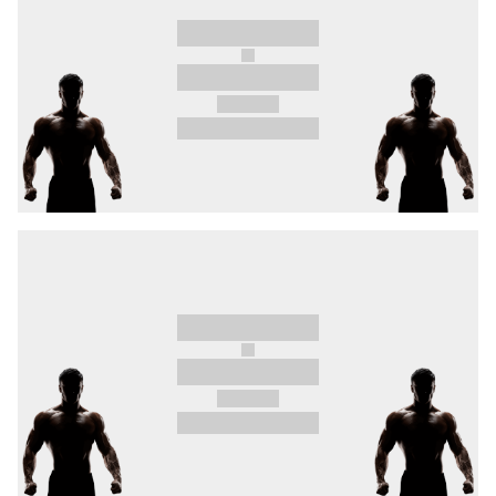
se všemi 8. výhrami v 1. kole a šňůrou 6 výher
chce svým agresivním stylem vykolejit srbská
krev
Fedor Duric
s 8 výhrami z posledních 9
zápasů.
Do OKTAGONu se po 2 letech vrací i ostravský
srdcař a tvrďák
Jan Široký
v souboji
s pekelnými granáty veterána organizace
Fodora
.
Velezkušený
Kuzník
, kovaný těmi nejtvrdšími
zápasy, v souboji s technicky přesným zemařem
Nafukou
. Kdo půjde po výhře víc?
Rozjetý obojživelný olomoucký bojovník
Petr
Bartoněk
, který si v PML vybojoval kontrakt
s OKTAGONem.
Neuvěřitelně nadupaný turnaj! Přijď do