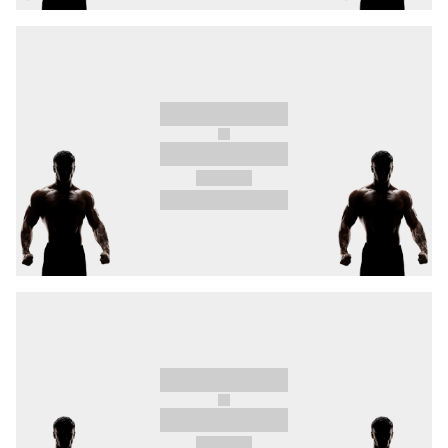
Ostravar arény 14. 2. 2026 a garantujeme ti, že
budeš mít husinu. Lístky právě v prodeji.