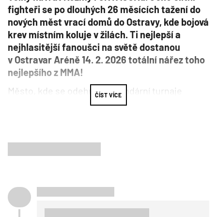
fighteři se po dlouhých 26 měsících tažení do
nových měst vrací domů do Ostravy, kde bojová
krev místním koluje v žilách. Ti nejlepší a
nejhlasitější fanoušci na světě dostanou
v Ostravar Aréně 14. 2. 2026 totální nářez toho
nejlepšího z MMA!
Město, kde se odehrály legendární turnaje
ČÍST VÍCE
s nejúžasnější a nejhlasitější atmosférou. To je
Ostrava! Návrat po takové době slibuje show,
která bude slyšet na celou republiku!
Šampionská přestřelka o krále welteru. #1
divize, světová #63 a bývalý šampion lehké váhy
Rony Paradeiser
chce vládnout i welterové
divizi. Vyvést ho z omylu přichází bývalý
šampion této váhy
Kaik Brito
se všemi 18
výhrami před limitem, jenž žezlo OKTAGONu