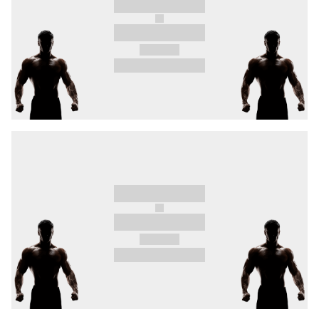
Nezastavitelná #6 lehké váhy se 7 výhrami
v řadě
Palokaj
a proti němu jeden
z nejzajímavějších talentů OKTAGONu
Hendin
se
7 triumfy v Cage Warriors.
Bitva borců těžkých vah, z nichž si oba vzali
všech svých 9 výher před limitem!
Doussis
s krví
řeckých válečníků chce zarazit šňůru 8 výher 4
roky neporaženého
Orlova
.
Nebo také
„Turecký býk“ Emir-Can Al
v souboji
s neporaženou slovenskou nadějí
Šebkem
.
Zažij 17. 1. 2026 legendární MMA událost na
vlastní kůži! Lístky právě v prodeji.
Vstup na turnaje pořádané v Německu je
povolen od 18 let!