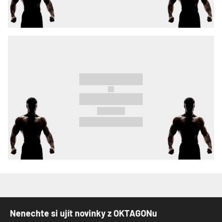
Nenechte si ujít novinky z OKTAGONu