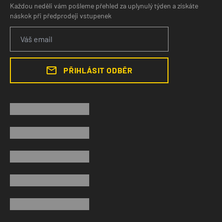
Každou neděli vám pošleme přehled za uplynulý týden a získáte
náskok při předprodeji vstupenek
PŘIHLÁSIT ODBĚR