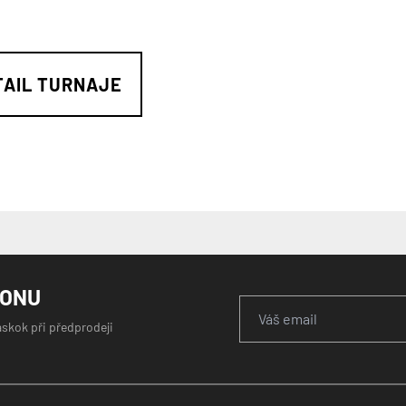
TAIL TURNAJE
GONU
áskok při předprodeji