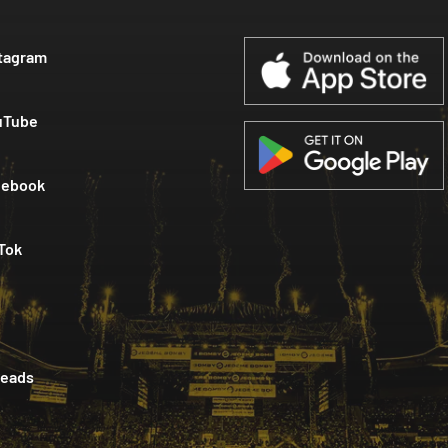
tagram
uTube
cebook
Tok
reads