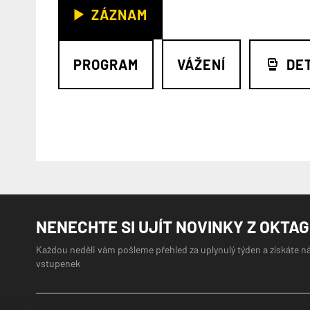
ZÁZNAM
PROGRAM
VÁŽENÍ
DE
NENECHTE SI UJÍT NOVINKY Z OKTA
Každou neděli vám pošleme přehled za uplynulý týden a získáte n
vstupenek