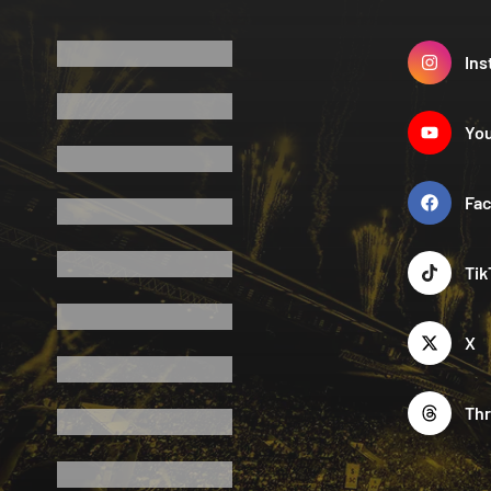
Ins
Yo
Fa
Tik
X
Th