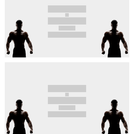
velký návrat po 2 letech jedné z nejlepších
lehkých vah celého Německa spartanského
Dyrschky
.
A nebudou chybět ani další známá jména domácí
scény jako mnohonásobná světová šampionka
v postoji
Chochlíková
, #1 muší váhy
Smolková
nebo
Marco Novák
v bitvě s 3násobným
světovým K-1 šampionem
Solajou
.
Vzrušení, emoce na max a neskutečně nabitá
karta! Adrenalinová sportovní show se vším, co
k tomu patří.
4. 10. OKTAGON 77 v Tipos aréně.
Lístky právě v prodeji.
Vstup na turnaje pořádané ve Slovenské
republice není věkově omezen!