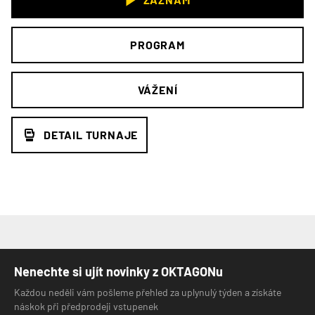
PROGRAM
VÁŽENÍ
DETAIL TURNAJE
Nenechte si ujít novinky z OKTAGONu
Každou neděli vám pošleme přehled za uplynulý týden a získáte
náskok při předprodeji vstupenek