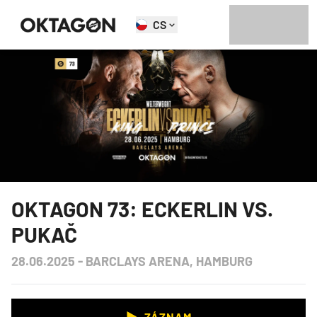
CS
OKTAGON 73: ECKERLIN VS.
PUKAČ
28.06.2025
-
BARCLAYS ARENA, HAMBURG
ZÁZNAM