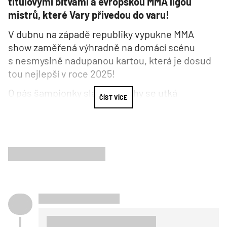
titulovými bitvami a evropskou MMA ligou
mistrů, které Vary přivedou do varu!
V dubnu na západě republiky vypukne MMA
show zaměřená výhradně na domácí scénu
s nesmyslně nadupanou kartou, která je dosud
tou nejlepší v roce 2025!
O pás šampionky slámové váhy se utká
ČÍST VÍCE
současná držitelka titulu, světová #23
Mallory
Martin
, proti světové #63
Evě Dourthe
.
5 zápasů 1. kola evropské MMA ligy mistrů ve
střední váze o 1 milion eur.
Mezi nejlepšími z nejlepších, kteří budou
usilovat o postup do čtvrtfinále milionové
pyramidy, se představí bývalý prozatímní
šampion střední váhy
„Pirát“ Krištofič.
Ten ve
svém posledním zápase ukončil v 1. kole