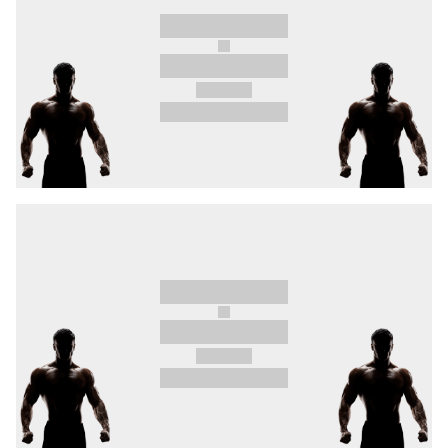
z favoritů – polská legenda
Krzysztof Jotko
s 11
vítězstvími v UFC.
Stále oblíbenější #10 welteru, brněnský
„Vagabund“ Kalašnik
. Tomu se ve své 18. bitvě
v OKTAGONu postaví bývalý titulový vyzyvatel a
současná #8 divize
Kertész
.
Už 2x odložená válka sniperů je konečně tady!
Domácí
Škvor
, který si v Třinci připsal
nejrychlejší ukončení kariéry za 26 vteřin. A
proti němu
Doussis
s krví řeckých válečníků a
všemi 9 výhrami před limitem.
Nabroušené holeně, kolena a lokty se opět
chystá předvést bad boy
Radek „Ruchy“ Roušal.
Rezervní zápas Tipsport Gamechanger
neukončitelného
Siwiece
, který již čelil