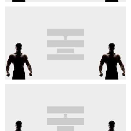
nejlepším bojovníkům kontinentu, proti elitnímu
íránskému wrestlerovi
Khajevandovi
.
Extrémně nabitý turnaj, o kterému je už teď
jisté, že se zařadí mezi nejlepší turnaje roku
2025!
Nenech si to ujít a zažij 26. 4. OKTAGON 70 v
karlovarské KV Areně. Vstupenky právě
v prodeji.