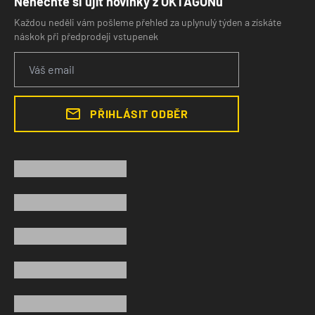
Nenechte si ujít novinky z OKTAGONu
Každou neděli vám pošleme přehled za uplynulý týden a získáte
náskok při předprodeji vstupenek
PŘIHLÁSIT ODBĚR