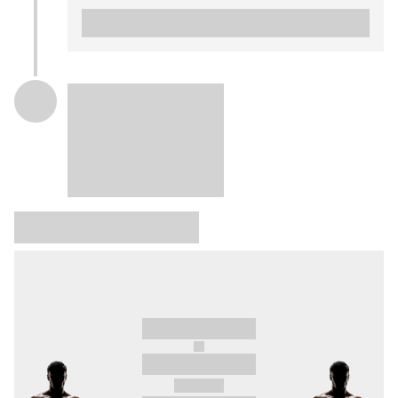
britské trhaviny
Liama Etebara
v rezervním
zápase. Oba “šílenci” rozdali 2 nejrychlejší KO do
15 vteřin.
Mimo to očekávejte strhující souboje
znovuzrozeného
Pukače
proti
Brožovi
,
někdejšího šampiona lehké váhy
Legierskiho
s
rozjetým
Kuzníkem
, nabité #3 střední váhy
Bryczeka
s bývalým champem Cage Warriors
Chadwickem
či souboj strikerů
Melillo vs.
Mazúch
.
Zaručeně jeden z nejlepších turnajů v historii
OKTAGONu za doprovodu té nejlepší
audiovizuální show.
LÍSTKY právě v prodeji.