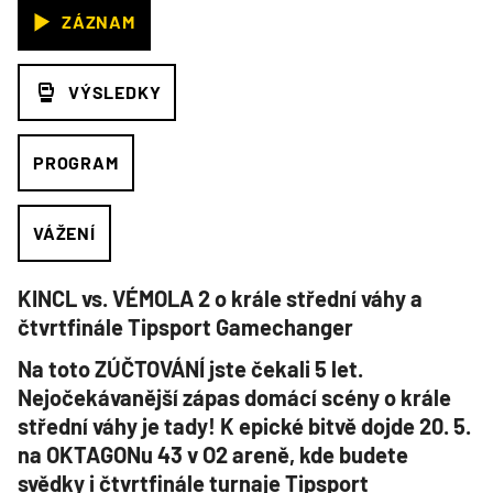
ZÁZNAM
VÝSLEDKY
PROGRAM
VÁŽENÍ
KINCL vs. VÉMOLA 2 o krále střední váhy a
čtvrtfinále Tipsport Gamechanger
Na toto ZÚČTOVÁNÍ jste čekali 5 let.
Nejočekávanější zápas domácí scény o krále
střední váhy je tady! K epické bitvě dojde 20. 5.
na OKTAGONu 43 v O2 areně, kde budete
svědky i čtvrtfinále turnaje Tipsport