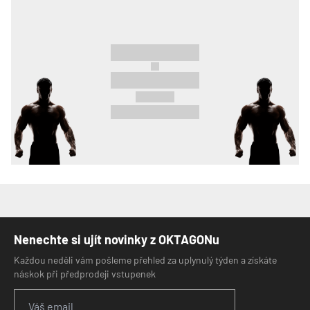
Nenechte si ujít novinky z OKTAGONu
Každou neděli vám pošleme přehled za uplynulý týden a získáte
náskok při předprodeji vstupenek