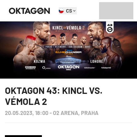
CS
OKTAGON 43: KINCL VS.
VÉMOLA 2
20.05.2023, 18:00
-
O2 ARENA, PRAHA