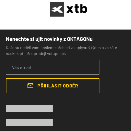
Nenechte si ujít novinky z OKTAGONu
Každou neděli vám pošleme přehled za uplynulý týden a získáte
náskok při předprodeji vstupenek
PŘIHLÁSIT ODBĚR