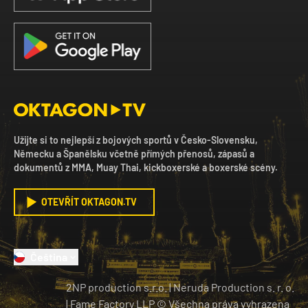
Užijte si to nejlepší z bojových sportů v Česko-Slovensku,
Německu a Španělsku včetně přímých přenosů, zápasů a
dokumentů z MMA, Muay Thai, kickboxerské a boxerské scény.
OTEVŘÍT OKTAGON.TV
Čeština
2NP production s.r.o.
|
Neruda Production s. r. o.
| Fame Factory LLP © Všechna práva vyhrazena