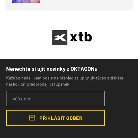
Nenechte si ujít novinky z OKTAGONu
Každou neděli vám pošleme přehled za uplynulý týden a získáte
náskok při předprodeji vstupenek
PŘIHLÁSIT ODBĚR