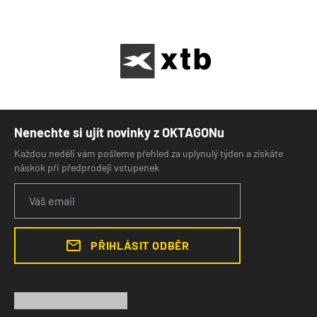
Nenechte si ujít novinky z OKTAGONu
Každou neděli vám pošleme přehled za uplynulý týden a získáte
náskok při předprodeji vstupenek
PŘIHLÁSIT ODBĚR