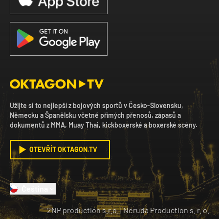
Užijte si to nejlepší z bojových sportů v Česko-Slovensku,
Německu a Španělsku včetně přímých přenosů, zápasů a
dokumentů z MMA, Muay Thai, kickboxerské a boxerské scény.
OTEVŘÍT OKTAGON.TV
Čeština
2NP production s.r.o.
|
Neruda Production s. r. o.