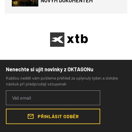
NOVÝM DOKUMENTEM
Nenechte si ujít novinky z OKTAGONu
Každou neděli vám pošleme přehled za uplynulý týden a získáte
náskok při předprodeji vstupenek
PŘIHLÁSIT ODBĚR