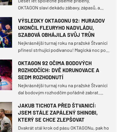
Deset let společně píšeme příběhy.
OKTAGON slaví dekádu zábavy, zápasů, a
momentů, kdy jsme čelili strachu. U
VÝSLEDKY OKTAGONU 92: MURADOV
příležitosti tohoto milníku jsme spojili síly s
UKONČIL FLEURYHO NADVLÁDU,
Footshopem a vytvořili jsme speciální
SZABOVÁ OBHÁJILA SVŮJ TRŮN
kolekci The Art of Fight.
Nejkrásnější turnaj roku na pražské Štvanici
přinesl strhující podívanou! Magická noc pod
širým nebem doručila historický milník, když
OKTAGON 92 OČIMA BODOVÝCH
Makhmud Muradov tvrdě knockoutoval Willa
ROZHODČÍCH: DVĚ KORUNOVACE A
Fleuryho a usedl na šampionský trůn
SEDM ROZHODNUTÍ
polotěžké divize.
Nejkrásnější turnaj roku na pražské Štvanici
dal bodovým rozhodčím pořádně zabrat.
OKTAGON 92 sice tři tvrdá ukončení před
JAKUB TICHOTA PŘED ŠTVANICÍ:
limitem, ale hned sedm z deseti duelů
JSEM STÁLE ZAPÁLENÝ SHINOBI,
muselo nakonec rozseknout skóre na
KTERÝ SE CHCE ZLEPŠOVAT
kartách.
Dvakrát stál krok od pásu OKTAGONu, pak ho