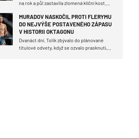
na rok a půl zastavila zlomená klíční kost.
Jakub „CHIMP" Tichota (6–4) se teď vrací do
MURADOV NASKOČIL PROTI FLERYMU
pérové váhy, ve které vybojoval všechny své
DO NEJVÝŠE POSTAVENÉHO ZÁPASU
úspěchy.
V HISTORII OKTAGONU
Dvanáct dní. Tolik zbývalo do plánované
titulové odvety, když se ozvalo prasknutí,
které obrátilo scénář turnaje OKTAGON 92
vzhůru nohama.