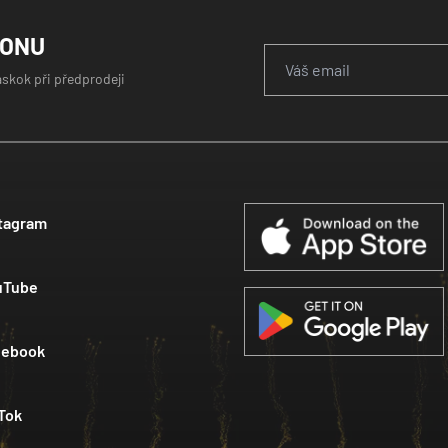
GONU
áskok při předprodeji
tagram
uTube
cebook
Tok