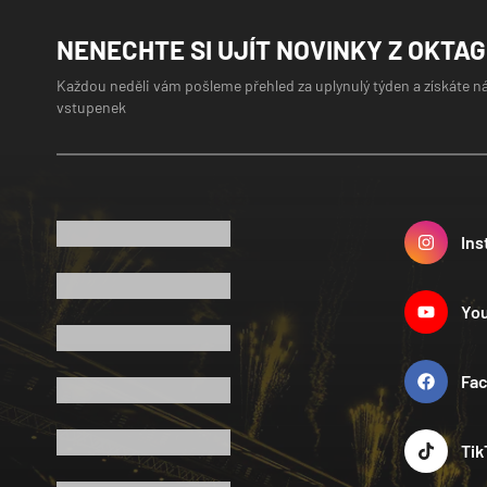
NENECHTE SI UJÍT NOVINKY Z OKTA
Každou neděli vám pošleme přehled za uplynulý týden a získáte n
vstupenek
Ins
Yo
Fa
Tik