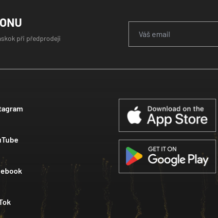
GONU
áskok při předprodeji
tagram
uTube
cebook
Tok