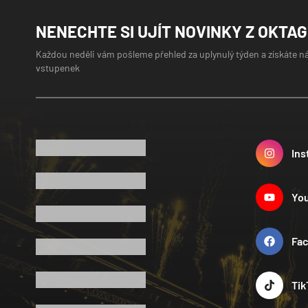
NENECHTE SI UJÍT NOVINKY Z OKTA
Každou neděli vám pošleme přehled za uplynulý týden a získáte n
vstupenek
Ins
Yo
Fa
Tik