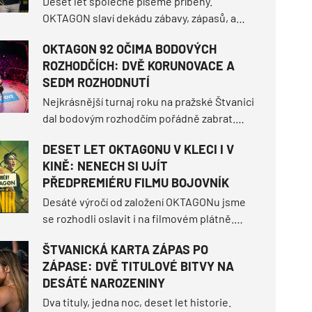
Deset let společně píšeme příběhy.
OKTAGON slaví dekádu zábavy, zápasů, a
momentů, kdy jsme čelili strachu. U
OKTAGON 92 OČIMA BODOVÝCH
příležitosti tohoto milníku jsme spojili síly s
ROZHODČÍCH: DVĚ KORUNOVACE A
Footshopem a vytvořili jsme speciální
SEDM ROZHODNUTÍ
kolekci The Art of Fight.
Nejkrásnější turnaj roku na pražské Štvanici
dal bodovým rozhodčím pořádně zabrat.
OKTAGON 92 sice tři tvrdá ukončení před
DESET LET OKTAGONU V KLECI I V
limitem, ale hned sedm z deseti duelů
KINĚ: NENECH SI UJÍT
muselo nakonec rozseknout skóre na
PŘEDPREMIÉRU FILMU BOJOVNÍK
kartách.
Desáté výročí od založení OKTAGONu jsme
se rozhodli oslavit i na filmovém plátně.
Jako hrdý koproducent tě zveme na nový
ŠTVANICKÁ KARTA ZÁPAS PO
film z prostředí MMA – BOJOVNÍK, který 13.
ZÁPASE: DVĚ TITULOVÉ BITVY NA
srpna vstoupí do českých kin. Než se tak
DESÁTÉ NAROZENINY
stane, můžeš být mezi úplně prvními diváky.
Dva tituly, jedna noc, deset let historie.