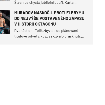
Štvanice chystá jubilejní bouři. Karta
nabídne hned dvě titulové bitvy, návraty do
MURADOV NASKOČIL PROTI FLERYMU
klece, české derby dvou mladých talentů a
DO NEJVÝŠE POSTAVENÉHO ZÁPASU
mnoho dalšího. Připrav se na letní turnaj,
V HISTORII OKTAGONU
který přepíše dějiny. Projdi si kompletní
přehled toho, co nás na Štvanici čeká.
Dvanáct dní. Tolik zbývalo do plánované
titulové odvety, když se ozvalo prasknutí,
které obrátilo scénář turnaje OKTAGON 92
vzhůru nohama.