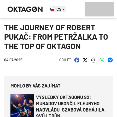
CS
THE JOURNEY OF ROBERT
PUKAČ: FROM PETRŽALKA TO
THE TOP OF OKTAGON
04.07.2025
SDÍLET
MOHLO BY VÁS ZAJÍMAT
VÝSLEDKY OKTAGONU 92:
MURADOV UKONČIL FLEURYHO
NADVLÁDU, SZABOVÁ OBHÁJILA
SVŮJ TRŮN