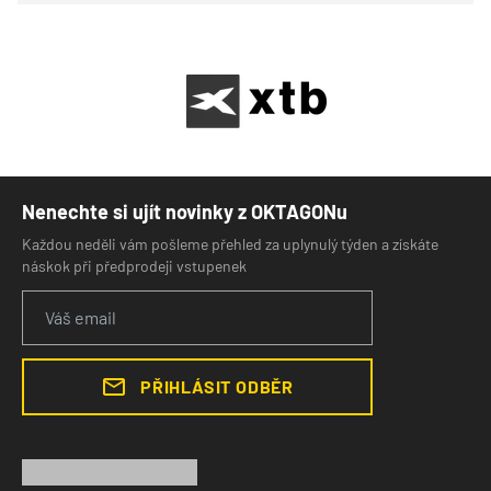
Nenechte si ujít novinky z OKTAGONu
Každou neděli vám pošleme přehled za uplynulý týden a získáte
náskok při předprodeji vstupenek
PŘIHLÁSIT ODBĚR