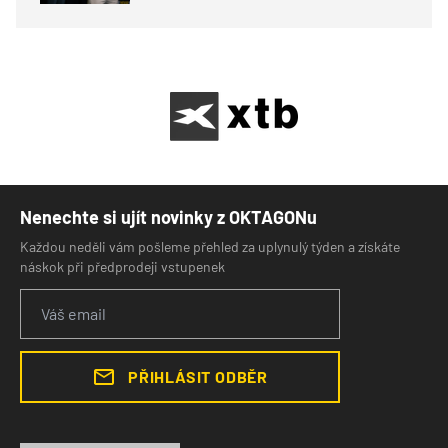
Nenechte si ujít novinky z OKTAGONu
Každou neděli vám pošleme přehled za uplynulý týden a získáte
náskok při předprodeji vstupenek
PŘIHLÁSIT ODBĚR