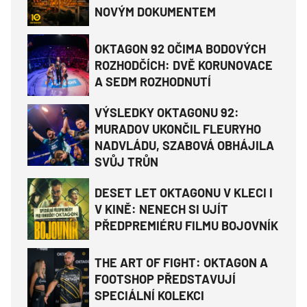
NOVÝM DOKUMENTEM
OKTAGON 92 OČIMA BODOVÝCH
ROZHODČÍCH: DVĚ KORUNOVACE
A SEDM ROZHODNUTÍ
VÝSLEDKY OKTAGONU 92:
MURADOV UKONČIL FLEURYHO
NADVLÁDU, SZABOVÁ OBHÁJILA
SVŮJ TRŮN
DESET LET OKTAGONU V KLECI I
V KINĚ: NENECH SI UJÍT
PŘEDPREMIÉRU FILMU BOJOVNÍK
THE ART OF FIGHT: OKTAGON A
FOOTSHOP PŘEDSTAVUJÍ
SPECIÁLNÍ KOLEKCI