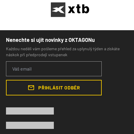
Nenechte si ujít novinky z OKTAGONu
Každou neděli vám pošleme přehled za uplynulý týden a získáte
náskok při předprodeji vstupenek
PŘIHLÁSIT ODBĚR