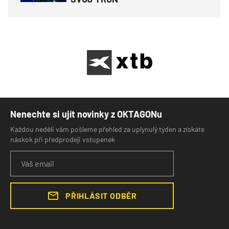
Nenechte si ujít novinky z OKTAGONu
Každou neděli vám pošleme přehled za uplynulý týden a získáte
náskok při předprodeji vstupenek
PŘIHLÁSIT ODBĚR