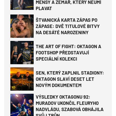
MENSY A ZEMAŘ, KTERÝ NEUMÍ
PLAVAT
ŠTVANICKÁ KARTA ZÁPAS PO
ZÁPASE: DVĚ TITULOVÉ BITVY
NA DESÁTÉ NAROZENINY
THE ART OF FIGHT: OKTAGON A
FOOTSHOP PŘEDSTAVUJÍ
SPECIÁLNÍ KOLEKCI
SEN, KTERÝ ZAPLNIL STADIONY:
OKTAGON SLAVÍ DESET LET
NOVÝM DOKUMENTEM
VÝSLEDKY OKTAGONU 92:
MURADOV UKONČIL FLEURYHO
NADVLÁDU, SZABOVÁ OBHÁJILA
SVŮJ TRŮN