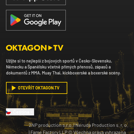
Užijte si to nejlepší z bojových sportů v Česko-Slovensku,
Německu a Španělsku včetně přímých přenosů, zápasů a
dokumentů z MMA, Muay Thai, kickboxerské a boxerské scény.
OTEVŘÍT OKTAGON.TV
Čeština
2NP production s.r.o.
|
Neruda Production s. r. o.
| Fame Factory LLP © Všechna práva vyhrazena