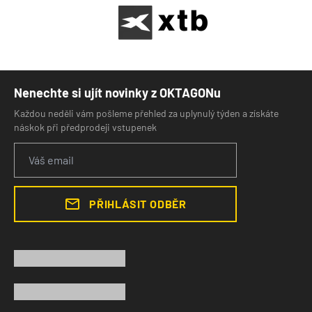
Nenechte si ujít novinky z OKTAGONu
Každou neděli vám pošleme přehled za uplynulý týden a získáte
náskok při předprodeji vstupenek
PŘIHLÁSIT ODBĚR