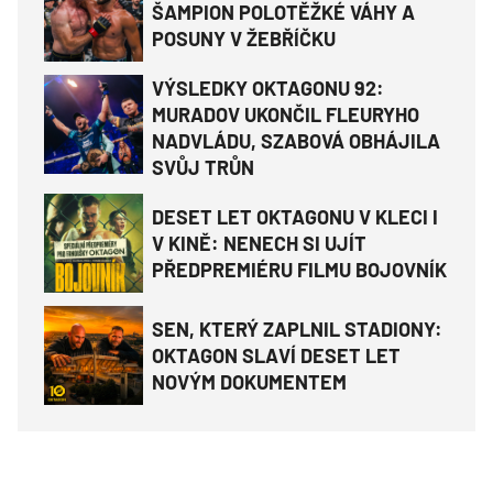
ŠAMPION POLOTĚŽKÉ VÁHY A
POSUNY V ŽEBŘÍČKU
VÝSLEDKY OKTAGONU 92:
MURADOV UKONČIL FLEURYHO
NADVLÁDU, SZABOVÁ OBHÁJILA
SVŮJ TRŮN
DESET LET OKTAGONU V KLECI I
V KINĚ: NENECH SI UJÍT
PŘEDPREMIÉRU FILMU BOJOVNÍK
SEN, KTERÝ ZAPLNIL STADIONY:
OKTAGON SLAVÍ DESET LET
NOVÝM DOKUMENTEM