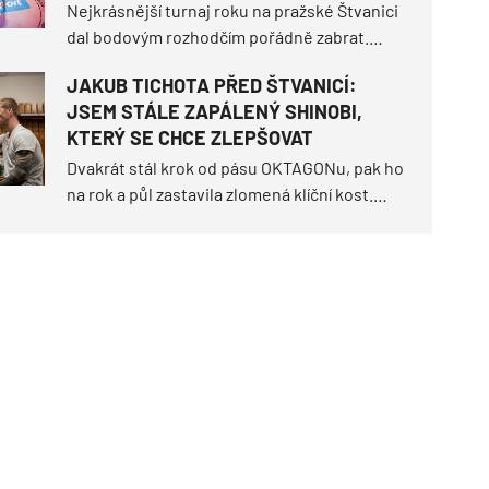
nezapomenutelnou noc?
Nejkrásnější turnaj roku na pražské Štvanici
dal bodovým rozhodčím pořádně zabrat.
OKTAGON 92 sice tři tvrdá ukončení před
JAKUB TICHOTA PŘED ŠTVANICÍ:
limitem, ale hned sedm z deseti duelů
JSEM STÁLE ZAPÁLENÝ SHINOBI,
muselo nakonec rozseknout skóre na
KTERÝ SE CHCE ZLEPŠOVAT
kartách.
Dvakrát stál krok od pásu OKTAGONu, pak ho
na rok a půl zastavila zlomená klíční kost.
Jakub „CHIMP" Tichota (6–4) se teď vrací do
pérové váhy, ve které vybojoval všechny své
úspěchy.