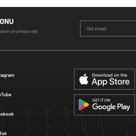
GONU
áskok při předprodeji
tagram
uTube
cebook
Tok