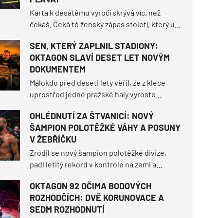
Karta k desátému výročí skrývá víc, než
čekáš. Čeká tě ženský zápas století, který už
dvakrát nevyšel, žebříčkově nejvýše
SEN, KTERÝ ZAPLNIL STADIONY:
postavený mužský souboj v historii
OKTAGON SLAVÍ DESET LET NOVÝM
organizace a hned devět bojovníků se na
DOKUMENTEM
ostrov vrací.
Málokdo před deseti lety věřil, že z klece
uprostřed jedné pražské haly vyroste
fenomén, který zaplní stadiony po celé
OHLÉDNUTÍ ZA ŠTVANICÍ: NOVÝ
Evropě. OKTAGON má za sebou 91 turnajů v
ŠAMPION POLOTĚŽKÉ VÁHY A POSUNY
pěti zemích, více než tisíc zápasů a společně
V ŽEBŘÍČKU
jsme napsali stovky příběhů, které navždy
vstoupily do historie.
Zrodil se nový šampion polotěžké divize,
padl letitý rekord v kontrole na zemi a
šampionka bantamové váhy přestála
OKTAGON 92 OČIMA BODOVÝCH
nejtěžší zápas své kariéry. Jak turnaj
ROZHODČÍCH: DVĚ KORUNOVACE A
zamíchal světovým žebříčkem a jaké další
SEDM ROZHODNUTÍ
momenty definovaly tuhle