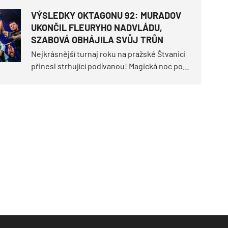
dvakrát nevyšel, žebříčkově nejvýše
VÝSLEDKY OKTAGONU 92: MURADOV
postavený mužský souboj v historii
UKONČIL FLEURYHO NADVLÁDU,
organizace a hned devět bojovníků se na
SZABOVÁ OBHÁJILA SVŮJ TRŮN
ostrov vrací.
Nejkrásnější turnaj roku na pražské Štvanici
přinesl strhující podívanou! Magická noc pod
širým nebem doručila historický milník, když
Makhmud Muradov tvrdě knockoutoval Willa
Fleuryho a usedl na šampionský trůn
polotěžké divize.