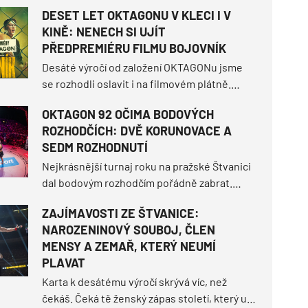
DESET LET OKTAGONU V KLECI I V
největších talentů domácí scény zůstane na
KINĚ: NENECH SI UJÍT
Štvanici bez zápasu, ozval se hlas z
PŘEDPREMIÉRU FILMU BOJOVNÍK
Podkrkonoší.
Desáté výročí od založení OKTAGONu jsme
se rozhodli oslavit i na filmovém plátně.
Jako hrdý koproducent tě zveme na nový
OKTAGON 92 OČIMA BODOVÝCH
film z prostředí MMA – BOJOVNÍK, který 13.
ROZHODČÍCH: DVĚ KORUNOVACE A
srpna vstoupí do českých kin. Než se tak
SEDM ROZHODNUTÍ
stane, můžeš být mezi úplně prvními diváky.
Nejkrásnější turnaj roku na pražské Štvanici
dal bodovým rozhodčím pořádně zabrat.
OKTAGON 92 sice tři tvrdá ukončení před
ZAJÍMAVOSTI ZE ŠTVANICE:
limitem, ale hned sedm z deseti duelů
NAROZENINOVÝ SOUBOJ, ČLEN
muselo nakonec rozseknout skóre na
MENSY A ZEMAŘ, KTERÝ NEUMÍ
kartách.
PLAVAT
Karta k desátému výročí skrývá víc, než
čekáš. Čeká tě ženský zápas století, který už