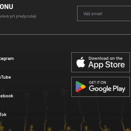
GONU
áskok při předprodeji
tagram
uTube
cebook
Tok