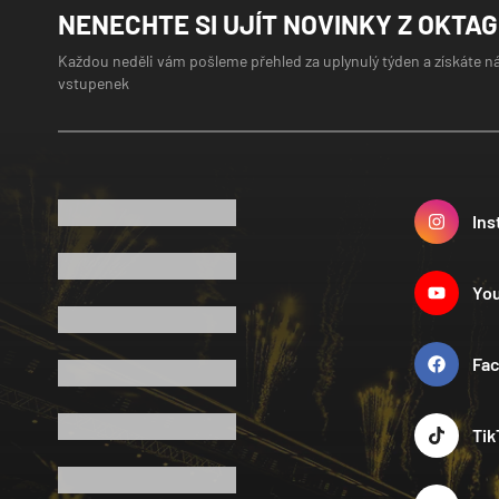
NENECHTE SI UJÍT NOVINKY Z OKTA
Každou neděli vám pošleme přehled za uplynulý týden a získáte n
vstupenek
Ins
Yo
Fa
Tik