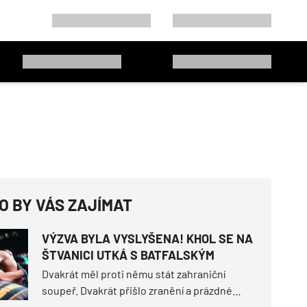
O BY VÁS ZAJÍMAT
VÝZVA BYLA VYSLYŠENA! KHOL SE NA
ŠTVANICI UTKÁ S BATFALSKÝM
Dvakrát měl proti němu stát zahraniční
soupeř. Dvakrát přišlo zranění a prázdné
místo v kleci. Když už to vypadalo, že jeden z