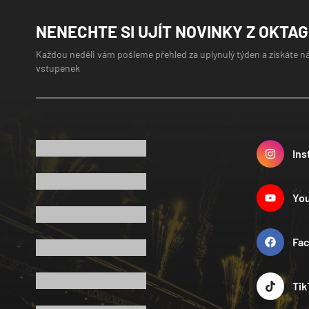
NENECHTE SI UJÍT NOVINKY Z OKTA
Každou neděli vám pošleme přehled za uplynulý týden a získáte n
vstupenek
Ins
Yo
Fa
Tik