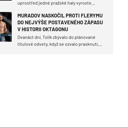
uprostřed jedné pražské haly vyroste
fenomén, který zaplní stadiony po celé
MURADOV NASKOČIL PROTI FLERYMU
Evropě. OKTAGON má za sebou 91 turnajů v
DO NEJVÝŠE POSTAVENÉHO ZÁPASU
pěti zemích, více než tisíc zápasů a společně
V HISTORII OKTAGONU
jsme napsali stovky příběhů, které navždy
vstoupily do historie.
Dvanáct dní. Tolik zbývalo do plánované
titulové odvety, když se ozvalo prasknutí,
které obrátilo scénář turnaje OKTAGON 92
vzhůru nohama.