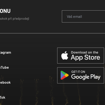
GONU
áskok při předprodeji
tagram
uTube
cebook
Tok