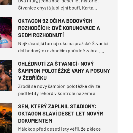
Dva tituly, jedna noc, deset let historie.
Štvanice chystá jubilejní bouři. Karta
nabídne hned dvě titulové bitvy, návraty do
OKTAGON 92 OČIMA BODOVÝCH
klece, české derby dvou mladých talentů a
ROZHODČÍCH: DVĚ KORUNOVACE A
mnoho dalšího. Připrav se na letní turnaj,
SEDM ROZHODNUTÍ
který přepíše dějiny. Projdi si kompletní
přehled toho, co nás na Štvanici čeká.
Nejkrásnější turnaj roku na pražské Štvanici
dal bodovým rozhodčím pořádně zabrat.
OKTAGON 92 sice tři tvrdá ukončení před
OHLÉDNUTÍ ZA ŠTVANICÍ: NOVÝ
limitem, ale hned sedm z deseti duelů
ŠAMPION POLOTĚŽKÉ VÁHY A POSUNY
muselo nakonec rozseknout skóre na
V ŽEBŘÍČKU
kartách.
Zrodil se nový šampion polotěžké divize,
padl letitý rekord v kontrole na zemi a
šampionka bantamové váhy přestála
SEN, KTERÝ ZAPLNIL STADIONY:
nejtěžší zápas své kariéry. Jak turnaj
OKTAGON SLAVÍ DESET LET NOVÝM
zamíchal světovým žebříčkem a jaké další
DOKUMENTEM
momenty definovaly tuhle
nezapomenutelnou noc?
Málokdo před deseti lety věřil, že z klece