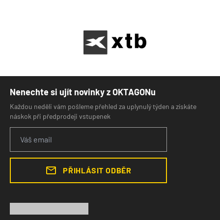
Nenechte si ujít novinky z OKTAGONu
Každou neděli vám pošleme přehled za uplynulý týden a získáte
náskok při předprodeji vstupenek
PŘIHLÁSIT ODBĚR