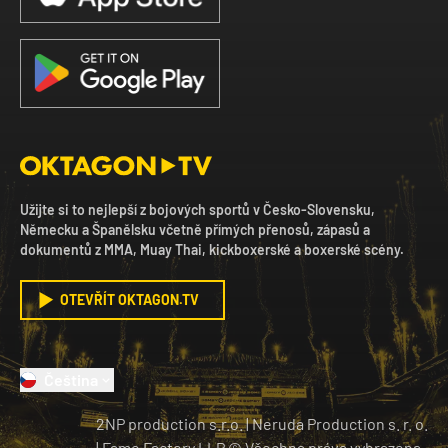
Užijte si to nejlepší z bojových sportů v Česko-Slovensku,
Německu a Španělsku včetně přímých přenosů, zápasů a
dokumentů z MMA, Muay Thai, kickboxerské a boxerské scény.
OTEVŘÍT OKTAGON.TV
Čeština
2NP production s.r.o.
|
Neruda Production s. r. o.
| Fame Factory LLP © Všechna práva vyhrazena