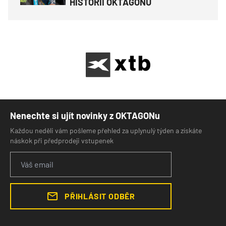
HISTORII OKTAGONU
Nenechte si ujít novinky z OKTAGONu
Každou neděli vám pošleme přehled za uplynulý týden a získáte
náskok při předprodeji vstupenek
PŘIHLÁSIT ODBĚR