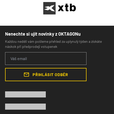
Nenechte si ujít novinky z OKTAGONu
Každou neděli vám pošleme přehled za uplynulý týden a získáte
náskok při předprodeji vstupenek
PŘIHLÁSIT ODBĚR