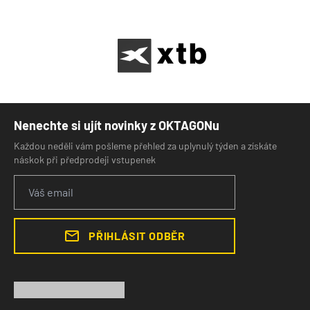
Nenechte si ujít novinky z OKTAGONu
Každou neděli vám pošleme přehled za uplynulý týden a získáte
náskok při předprodeji vstupenek
PŘIHLÁSIT ODBĚR