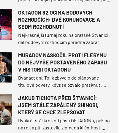
širým nebem doručila historický milník, když
OKTAGON 92 OČIMA BODOVÝCH
Makhmud Muradov tvrdě knockoutoval Willa
ROZHODČÍCH: DVĚ KORUNOVACE A
Fleuryho a usedl na šampionský trůn
SEDM ROZHODNUTÍ
polotěžké divize.
Nejkrásnější turnaj roku na pražské Štvanici
dal bodovým rozhodčím pořádně zabrat.
OKTAGON 92 sice tři tvrdá ukončení před
MURADOV NASKOČIL PROTI FLERYMU
limitem, ale hned sedm z deseti duelů
DO NEJVÝŠE POSTAVENÉHO ZÁPASU
muselo nakonec rozseknout skóre na
V HISTORII OKTAGONU
kartách.
Dvanáct dní. Tolik zbývalo do plánované
titulové odvety, když se ozvalo prasknutí,
které obrátilo scénář turnaje OKTAGON 92
JAKUB TICHOTA PŘED ŠTVANICÍ:
vzhůru nohama.
JSEM STÁLE ZAPÁLENÝ SHINOBI,
KTERÝ SE CHCE ZLEPŠOVAT
Dvakrát stál krok od pásu OKTAGONu, pak ho
na rok a půl zastavila zlomená klíční kost.