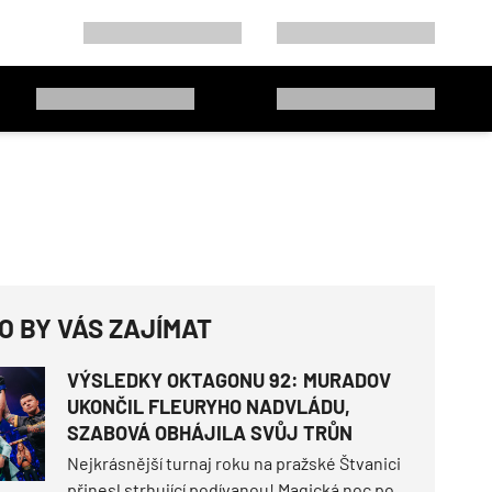
O BY VÁS ZAJÍMAT
VÝSLEDKY OKTAGONU 92: MURADOV
UKONČIL FLEURYHO NADVLÁDU,
SZABOVÁ OBHÁJILA SVŮJ TRŮN
Nejkrásnější turnaj roku na pražské Štvanici
přinesl strhující podívanou! Magická noc pod