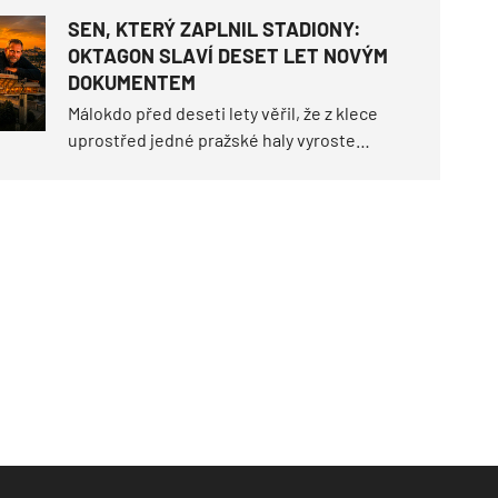
Jakub „CHIMP" Tichota (6–4) se teď vrací do
SEN, KTERÝ ZAPLNIL STADIONY:
pérové váhy, ve které vybojoval všechny své
OKTAGON SLAVÍ DESET LET NOVÝM
úspěchy.
DOKUMENTEM
Málokdo před deseti lety věřil, že z klece
uprostřed jedné pražské haly vyroste
fenomén, který zaplní stadiony po celé
Evropě. OKTAGON má za sebou 91 turnajů v
pěti zemích, více než tisíc zápasů a společně
jsme napsali stovky příběhů, které navždy
vstoupily do historie.