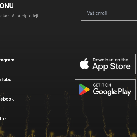
GONU
áskok při předprodeji
tagram
uTube
cebook
Tok