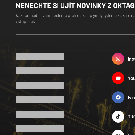
NENECHTE SI UJÍT NOVINKY Z OKTA
Každou neděli vám pošleme přehled za uplynulý týden a získáte n
vstupenek
Ins
Yo
Fa
Tik