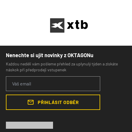
Nenechte si ujít novinky z OKTAGONu
Každou neděli vám pošleme přehled za uplynulý týden a získáte
náskok při předprodeji vstupenek
PŘIHLÁSIT ODBĚR