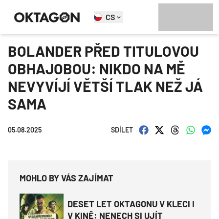
CS
BOLANDER PŘED TITULOVOU
OBHAJOBOU: NIKDO NA MĚ
NEVYVÍJÍ VĚTŠÍ TLAK NEŽ JÁ
SAMA
05.08.2025
SDÍLET
MOHLO BY VÁS ZAJÍMAT
DESET LET OKTAGONU V KLECI I
V KINĚ: NENECH SI UJÍT