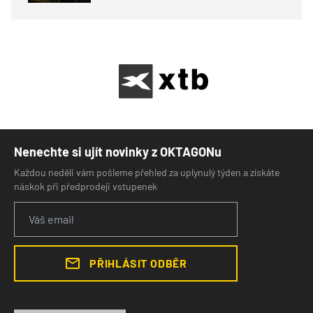
Nenechte si ujít novinky z OKTAGONu
Každou neděli vám pošleme přehled za uplynulý týden a získáte
náskok při předprodeji vstupenek
PŘIHLÁSIT ODBĚR