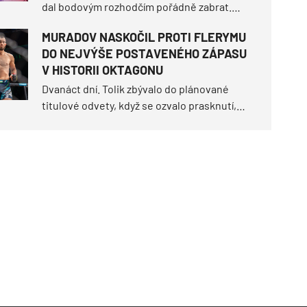
dal bodovým rozhodčím pořádně zabrat.
OKTAGON 92 sice tři tvrdá ukončení před
MURADOV NASKOČIL PROTI FLERYMU
limitem, ale hned sedm z deseti duelů
DO NEJVÝŠE POSTAVENÉHO ZÁPASU
muselo nakonec rozseknout skóre na
V HISTORII OKTAGONU
kartách.
Dvanáct dní. Tolik zbývalo do plánované
titulové odvety, když se ozvalo prasknutí,
které obrátilo scénář turnaje OKTAGON 92
vzhůru nohama.