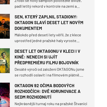
Zrodil se nový šampion polotěžké divize,
padl letitý rekord v kontrole na zemi a
šampionka bantamové váhy přestála
SEN, KTERÝ ZAPLNIL STADIONY:
nejtěžší zápas své kariéry. Jak turnaj
OKTAGON SLAVÍ DESET LET NOVÝM
zamíchal světovým žebříčkem a jaké další
DOKUMENTEM
momenty definovaly tuhle
nezapomenutelnou noc?
Málokdo před deseti lety věřil, že z klece
uprostřed jedné pražské haly vyroste
fenomén, který zaplní stadiony po celé
DESET LET OKTAGONU V KLECI I V
Evropě. OKTAGON má za sebou 91 turnajů v
KINĚ: NENECH SI UJÍT
pěti zemích, více než tisíc zápasů a společně
PŘEDPREMIÉRU FILMU BOJOVNÍK
jsme napsali stovky příběhů, které navždy
vstoupily do historie.
Desáté výročí od založení OKTAGONu jsme
se rozhodli oslavit i na filmovém plátně.
Jako hrdý koproducent tě zveme na nový
OKTAGON 92 OČIMA BODOVÝCH
film z prostředí MMA – BOJOVNÍK, který 13.
ROZHODČÍCH: DVĚ KORUNOVACE A
srpna vstoupí do českých kin. Než se tak
SEDM ROZHODNUTÍ
stane, můžeš být mezi úplně prvními diváky.
Nejkrásnější turnaj roku na pražské Štvanici