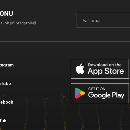
GONU
áskok při předprodeji
tagram
uTube
cebook
Tok