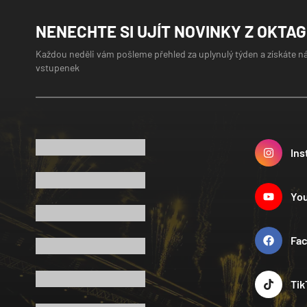
NENECHTE SI UJÍT NOVINKY Z OKTA
Každou neděli vám pošleme přehled za uplynulý týden a získáte n
vstupenek
Ins
Yo
Fa
Tik