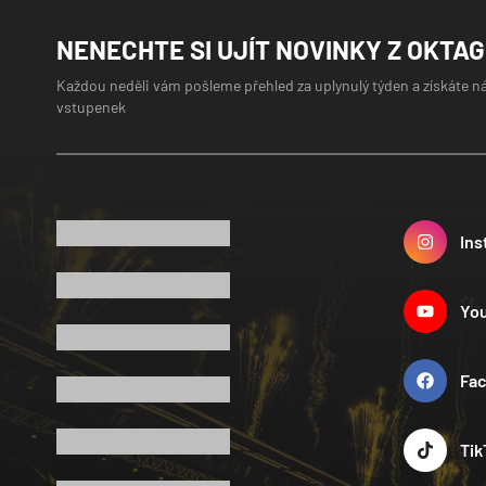
NENECHTE SI UJÍT NOVINKY Z OKTA
Každou neděli vám pošleme přehled za uplynulý týden a získáte n
vstupenek
Ins
Yo
Fa
Tik