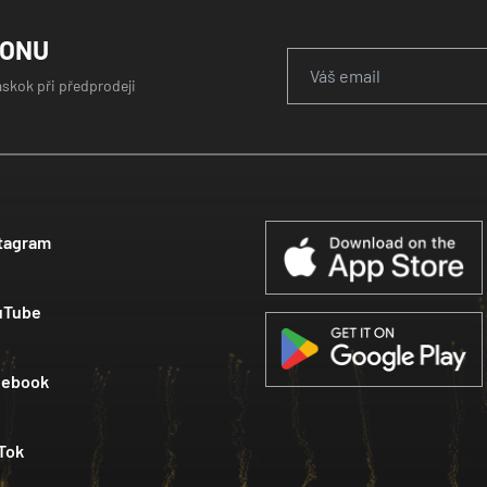
GONU
áskok při předprodeji
tagram
uTube
cebook
Tok