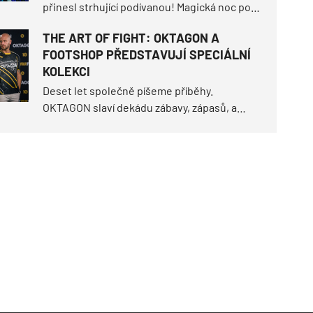
přinesl strhující podívanou! Magická noc pod
širým nebem doručila historický milník, když
THE ART OF FIGHT: OKTAGON A
Makhmud Muradov tvrdě knockoutoval Willa
FOOTSHOP PŘEDSTAVUJÍ SPECIÁLNÍ
Fleuryho a usedl na šampionský trůn
KOLEKCI
polotěžké divize.
Deset let společně píšeme příběhy.
OKTAGON slaví dekádu zábavy, zápasů, a
momentů, kdy jsme čelili strachu. U
příležitosti tohoto milníku jsme spojili síly s
Footshopem a vytvořili jsme speciální
kolekci The Art of Fight.