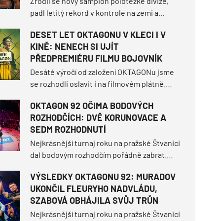
Zrodil se nový šampion polotěžké divize,
padl letitý rekord v kontrole na zemi a
šampionka bantamové váhy přestála
DESET LET OKTAGONU V KLECI I V
nejtěžší zápas své kariéry. Jak turnaj
KINĚ: NENECH SI UJÍT
zamíchal světovým žebříčkem a jaké další
PŘEDPREMIÉRU FILMU BOJOVNÍK
momenty definovaly tuhle
nezapomenutelnou noc?
Desáté výročí od založení OKTAGONu jsme
se rozhodli oslavit i na filmovém plátně.
Jako hrdý koproducent tě zveme na nový
OKTAGON 92 OČIMA BODOVÝCH
film z prostředí MMA – BOJOVNÍK, který 13.
ROZHODČÍCH: DVĚ KORUNOVACE A
srpna vstoupí do českých kin. Než se tak
SEDM ROZHODNUTÍ
stane, můžeš být mezi úplně prvními diváky.
Nejkrásnější turnaj roku na pražské Štvanici
dal bodovým rozhodčím pořádně zabrat.
OKTAGON 92 sice tři tvrdá ukončení před
VÝSLEDKY OKTAGONU 92: MURADOV
limitem, ale hned sedm z deseti duelů
UKONČIL FLEURYHO NADVLÁDU,
muselo nakonec rozseknout skóre na
SZABOVÁ OBHÁJILA SVŮJ TRŮN
kartách.
Nejkrásnější turnaj roku na pražské Štvanici