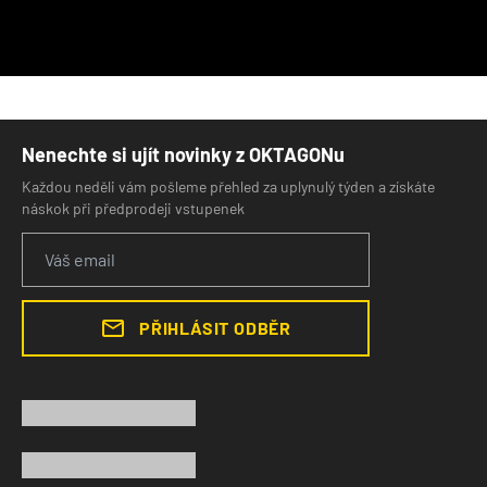
Nenechte si ujít novinky z OKTAGONu
Každou neděli vám pošleme přehled za uplynulý týden a získáte
náskok při předprodeji vstupenek
PŘIHLÁSIT ODBĚR